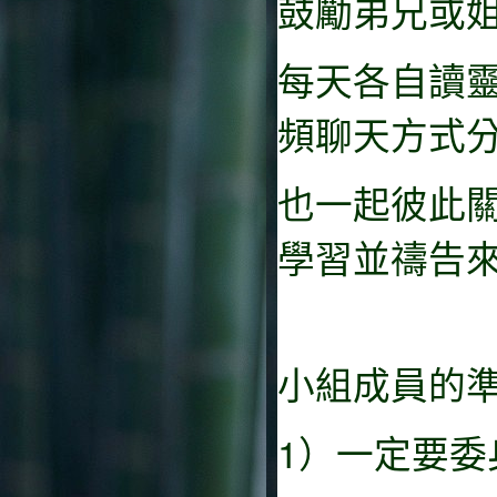
鼓勵弟兄或姐
每天各自讀
頻聊天方式
也一起彼此
學習並禱告
小組成員的準
1）一定要