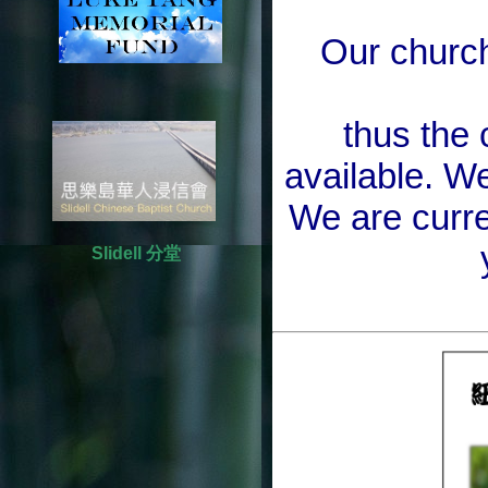
Our church
t
hus the 
available. We
We are curre
Slidell 分堂