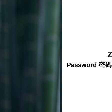
Z
Password 密碼: