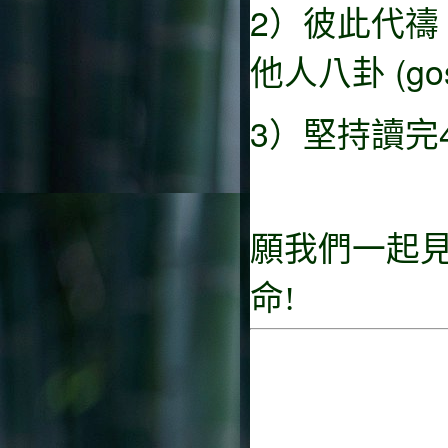
2）彼此代
他人八卦 (go
3）堅持讀完
願我們一起
命!